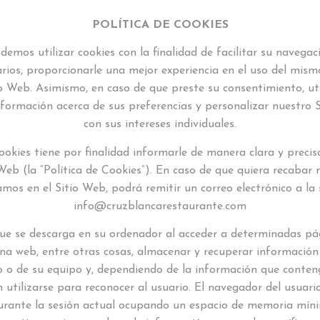
POLÍTICA DE COOKIES
mos utilizar cookies con la finalidad de facilitar su navegaci
arios, proporcionarle una mejor experiencia en el uso del mism
o Web. Asimismo, en caso de que preste su consentimiento, ut
ormación acerca de sus preferencias y personalizar nuestro
con sus intereses individuales.
ookies tiene por finalidad informarle de manera clara y precis
 Web (la “Política de Cookies”). En caso de que quiera recabar
amos en el Sitio Web, podrá remitir un correo electrónico a la 
info@cruzblancarestaurante.com
que se descarga en su ordenador al acceder a determinadas pá
a web, entre otras cosas, almacenar y recuperar información
o o de su equipo y, dependiendo de la información que conten
n utilizarse para reconocer al usuario. El navegador del usuar
urante la sesión actual ocupando un espacio de memoria míni