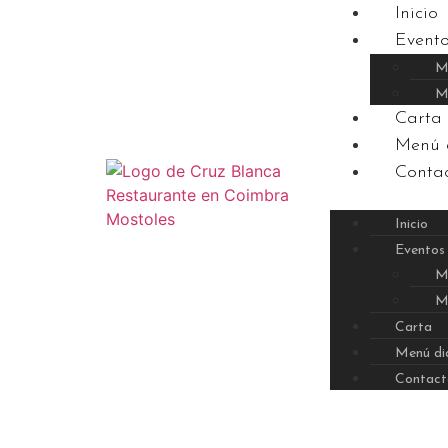
Inicio
Event
M
M
Carta
Menú 
Conta
Inicio
Eventos
M
M
Carta
Menú di
Contact