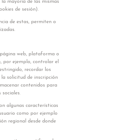
y la mayoría de las mismas
ookies de sesión).
cia de estas, permiten o
izadas.
a página web, plataforma o
, por ejemplo, controlar el
estringido, recordar los
a solicitud de inscripción
almacenar contenidos para
 sociales.
on algunas características
l usuario como por ejemplo
ación regional desde donde