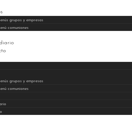
os
enús grupos y empresas
enú comuniones
diario
cto
enús grupos y empresas
enú comuniones
ario
o