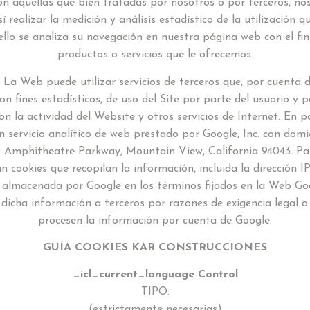
Son aquéllas que bien tratadas por nosotros o por terceros, nos
 realizar la medición y análisis estadístico de la utilización q
 ello se analiza su navegación en nuestra página web con el fin
productos o servicios que le ofrecemos.
: La Web puede utilizar servicios de terceros que, por cuenta 
n fines estadísticos, de uso del Site por parte del usuario y 
on la actividad del Website y otros servicios de Internet. En p
un servicio analítico de web prestado por Google, Inc. con domi
0 Amphitheatre Parkway, Mountain View, California 94043. Par
zan cookies que recopilan la información, incluida la dirección I
y almacenada por Google en los términos fijados en la Web Goo
 dicha información a terceros por razones de exigencia legal o
procesen la información por cuenta de Google.
GUÍA COOKIES KAR CONSTRUCCIONES
_icl_current_language Control
TIPO:
(estrictamente necesarias)